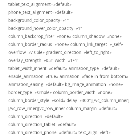
tablet_text_alignment=»default»
phone_text_alignment=»default»
background_color_opacity=»1″
background_hover_color_opacity=»1″
column_backdrop_filter=»none» column_shadow=»none»
column_border_radius=»none» column_link_target=»_self»
overflow=»visible» gradient_direction=»left_to_right»
overlay_strength=»0.3″ width=»1/4″
tablet_width_inherit=»default» animation_type=»default»
enable_animation=»true» animation=»fade-in-from-bottom»
animation_easing=»default» bg_image_animation=»none»
border_type=»simple» column_border_width=»none»
column_border_style=»solid» delay=»300″][/vc_column_inner]
[/vc_row_inner][vc_row_inner column_margin=»default»
column_direction=»default»
column_direction_tablet=»default»
column_direction_phone=»default» text_align=»left»