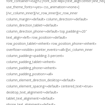
font_container=»tag:h2|font_size:48px|text_align:center|line_hei
use_theme_fonts=»yes» css_animation=»none»]
[/vc_column_inner][/vc_row_inner][vc_row_inner
column_margin=»default» column_direction=»default»
column_direction_tablet=»default»
column_direction_phone=»default» top_padding=»20″
text_align=»left» row_position=»default»
row_position_tablet=»inherit» row_position_phone=»inherit»
overflow=»visible» pointer_events=»all»][vc_column_inner
column_padding=»padding-3-percent»
column_padding_tablet=»inherit»
column_padding_phone=»inherit»
column_padding_position=»all»
column_element_direction_desktop=»default»
column_element_spacing=»default» centered_text=»true»
desktop_text_alignment=»default»
tablet_text_alignment=»default»
phone_text_alignment=»default»