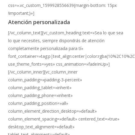
css=».vc_custom_1599928556639{margin-bottom: 15px
!important;}»]
Atención personalizada
[/vc_column_text][vc_custom_heading text=»Sea lo que sea
lo que necesites, siempre dispondrás de atención
completamente personalizada para tí»
font_container=»tag:p|text_align:center|color:rgba(10%2C10%2
use_theme_fonts=»yes» css_animation=»fadeInUp»]
[/vc_column_inner][vc_column_inner
column_padding=»padding-3-percent»
column_padding_tablet=»inherit»
column_padding_phone=»inherit»
column_padding_position=»all»
column_element_direction_desktop=»default»
column_element_spacing=»default» centered_text=»true»
desktop_text_alignment=»default»
tablet_text_alignment=»default»