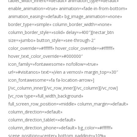
tablet_width_inherit=»default» animation_type=»default»
enable_animation=»true» animation=»fade-in-from-bottom»
animation_easing=»default» bg_image_animation=»none»
border_type=»simple» column_border_width=»none»
column_border_style=»solid» delay=»400″][nectar_btn
size=»jumbo» button_style=»see-through-2″
color_override=»#ffffff» hover_color_override=»#ffffff»
hover_text_color_override=»#000000″
icon_family=»fontawesome» nofollow=»true»
url=»#visitanos» text=»¡Ven a vernos!» margin_top=»30″
icon_fontawesome=»fa fa-location-arrow»]
[/vc_column_inner][/vc_row_inner][/vc_column][/vc_row]
[vc_row type=»full_width_background»
full_screen_row_position=»middle» column_margin=»default»
column_direction=»default»
column_direction_tablet=»default»
column_direction_phone=»default» bg_color=»#ffffff»
scene_position=»center» bottom_padding=»10%»