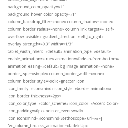
background_color_opacity=»1″
background_hover_color_opacity=»1″
column_backdrop_filter=»none» column_shadow=»none»
column_border_radius=»none» column_link_target=»_self»
overflow=»visible» gradient_direction=»left_to_right»
overlay_strength=»0.3″ width=»1/3″
tablet_width_inherit=»default» animation_type=»default»
enable_animation=»true» animation=»fade-in-from-bottom»
animation_easing=»default» bg_image_animation=»none»
border_type=»simple» column_border_width=»none»
column_border_style=»solid»][nectar_icon
icon_family=»iconsmind» icon_style=»border-animation»
icon_border_thickness=»2px»
icon_color_type=»color_scheme» icon_color=»Accent-Color»
icon_padding=»0px» pointer_events=»all»
icon_iconsmind=»iconsmind-Stethoscope» url=»#»]
[vc_column_text css_animation=»fadeInUp»