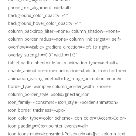
phone_text_alignment=»default»
background_color_opacity=»1″
background_hover_color_opacity=»1″
column_backdrop_filter=»none» column_shadow=»none»
column_border_radius=»none» column_link_target=»_self»
overflow=»visible» gradient_direction=»left_to_right»
overlay_strength=»0.3″ width=»1/3″
tablet_width_inherit=»default» animation_type=»default»
enable_animation=»true» animation=»fade-in-from-bottom»
animation_easing=»default» bg_image_animation=»none»
border_type=»simple» column_border_width=»none»
column_border_style=»solid»][nectar_icon
icon_family=»iconsmind» icon_style=»border-animation»
icon_border_thickness=»2px»
icon_color_type=»color_scheme» icon_color=»Accent-Color»
icon_padding=»0px» pointer_events=»all»
icon_iconsmind=»iconsmind-Pulse» url=»#»][vc_column_text