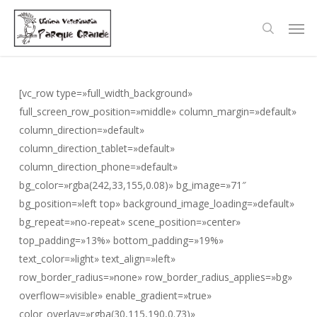
Skip
Men
to
search
main
content
[vc_row type=»full_width_background»
full_screen_row_position=»middle» column_margin=»default»
column_direction=»default»
column_direction_tablet=»default»
column_direction_phone=»default»
bg_color=»rgba(242,33,155,0.08)» bg_image=»71″
bg_position=»left top» background_image_loading=»default»
bg_repeat=»no-repeat» scene_position=»center»
top_padding=»13%» bottom_padding=»19%»
text_color=»light» text_align=»left»
row_border_radius=»none» row_border_radius_applies=»bg»
overflow=»visible» enable_gradient=»true»
color_overlay=»rgba(30,115,190,0.73)»