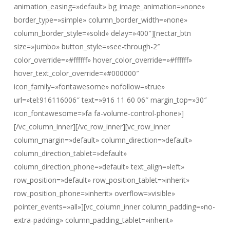
animation_easing=»default» bg_image_animation=»none»
border_type=»simple» column_border_width=»none»
column_border_style=»solid» delay=»400″][nectar_btn
size=»jumbo» button_style=»see-through-2″
color_override=»#ffffff» hover_color_override=»#ffffff»
hover_text_color_override=»#000000″
icon_family=»fontawesome» nofollow=»true»
url=»tel:916116006″ text=»916 11 60 06″ margin_top=»30″
icon_fontawesome=»fa fa-volume-control-phone»]
[/vc_column_inner][/vc_row_inner][vc_row_inner
column_margin=»default» column_direction=»default»
column_direction_tablet=»default»
column_direction_phone=»default» text_align=»left»
row_position=»default» row_position_tablet=»inherit»
row_position_phone=»inherit» overflow=»visible»
pointer_events=»all»][vc_column_inner column_padding=»no-
extra-padding» column_padding_tablet=»inherit»