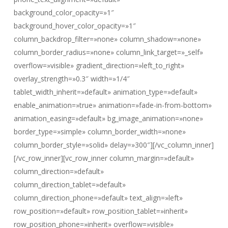
background_color_opacity=»1″
background_hover_color_opacity=»1″
column_backdrop_filter=»none» column_shadow=»none»
column_border_radius=»none» column_link_target=»_self»
overflow=»visible» gradient_direction=»left_to_right»
overlay_strength=»0.3″ width=»1/4″
tablet_width_inherit=»default» animation_type=»default»
enable_animation=»true» animation=»fade-in-from-bottom»
animation_easing=»default» bg_image_animation=»none»
border_type=»simple» column_border_width=»none»
column_border_style=»solid» delay=»300″][/vc_column_inner]
[/vc_row_inner][vc_row_inner column_margin=»default»
column_direction=»default»
column_direction_tablet=»default»
column_direction_phone=»default» text_align=»left»
row_position=»default» row_position_tablet=»inherit»
row_position_phone=»inherit» overflow=»visible»