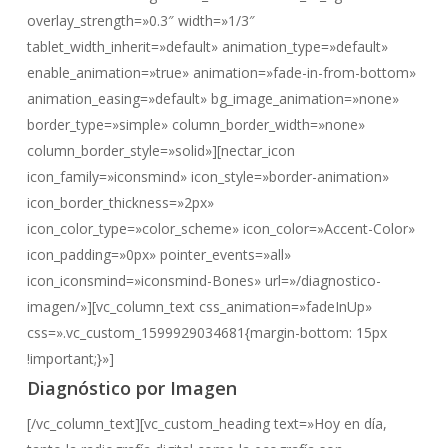
overlay_strength=»0.3″ width=»1/3″
tablet_width_inherit=»default» animation_type=»default»
enable_animation=»true» animation=»fade-in-from-bottom»
animation_easing=»default» bg_image_animation=»none»
border_type=»simple» column_border_width=»none»
column_border_style=»solid»][nectar_icon
icon_family=»iconsmind» icon_style=»border-animation»
icon_border_thickness=»2px»
icon_color_type=»color_scheme» icon_color=»Accent-Color»
icon_padding=»0px» pointer_events=»all»
icon_iconsmind=»iconsmind-Bones» url=»/diagnostico-
imagen/»][vc_column_text css_animation=»fadeInUp»
css=».vc_custom_1599929034681{margin-bottom: 15px
!important;}»]
Diagnóstico por Imagen
[/vc_column_text][vc_custom_heading text=»Hoy en día,