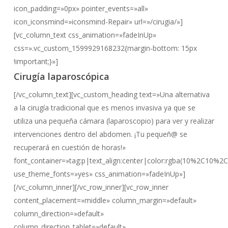
icon_padding=»0px» pointer_events=»all»
icon_iconsmind=»iconsmind-Repair» url=»/cirugia/»]
[vc_column_text css_animation=»fadeInUp»
css=».vc_custom_1599929168232{margin-bottom: 15px
!important;}»]
Cirugía laparoscópica
[/vc_column_text][vc_custom_heading text=»Una alternativa
a la cirugía tradicional que es menos invasiva ya que se
utiliza una pequeña cámara (laparoscopio) para ver y realizar
intervenciones dentro del abdomen. ¡Tu pequeñ@ se
recuperará en cuestión de horas!»
font_container=»tag:p|text_align:center|color:rgba(10%2C10%2
use_theme_fonts=»yes» css_animation=»fadeInUp»]
[/vc_column_inner][/vc_row_inner][vc_row_inner
content_placement=»middle» column_margin=»default»
column_direction=»default»
column_direction_tablet=»default»