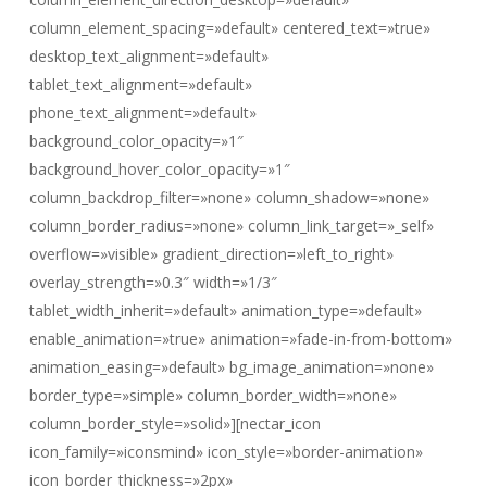
column_element_spacing=»default» centered_text=»true»
desktop_text_alignment=»default»
tablet_text_alignment=»default»
phone_text_alignment=»default»
background_color_opacity=»1″
background_hover_color_opacity=»1″
column_backdrop_filter=»none» column_shadow=»none»
column_border_radius=»none» column_link_target=»_self»
overflow=»visible» gradient_direction=»left_to_right»
overlay_strength=»0.3″ width=»1/3″
tablet_width_inherit=»default» animation_type=»default»
enable_animation=»true» animation=»fade-in-from-bottom»
animation_easing=»default» bg_image_animation=»none»
border_type=»simple» column_border_width=»none»
column_border_style=»solid»][nectar_icon
icon_family=»iconsmind» icon_style=»border-animation»
icon_border_thickness=»2px»