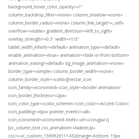
background_hover_color_opacity=»1″
column_backdrop_filter=»none» column_shadow=»none»
column_border_radius=»none» column_link_target=»_self»
overflow=»visible» gradient_direction=»left_to_right»
overlay_strength=»0.3″ width=»1/3″
tablet_width_inherit=»default» animation_type=»default»
enable_animation=»true» animation=»fade-in-from-bottom»
animation_easing=»default» bg_image_animation=»none»
border_type=»simple» column_border_width=»none»
column_border_style=»solid»][nectar_icon
icon_family=»iconsmind» icon_style=»border-animation»
icon_border_thickness=»2px»
icon_color_type=»color_scheme» icon_color=»Accent-Color»
icon_padding=»0px» pointer_events=»all»
icon_iconsmind=»iconsmind-Knife» url=»/cirugia/»]
[vc_column_text css_animation=»fadeInUp»
css=».vc_custom_1599929111432{margin-bottom: 15px