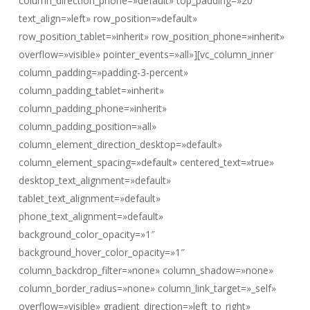
column_direction_phone=»default» top_padding=»20″
text_align=»left» row_position=»default»
row_position_tablet=»inherit» row_position_phone=»inherit»
overflow=»visible» pointer_events=»all»][vc_column_inner
column_padding=»padding-3-percent»
column_padding_tablet=»inherit»
column_padding_phone=»inherit»
column_padding_position=»all»
column_element_direction_desktop=»default»
column_element_spacing=»default» centered_text=»true»
desktop_text_alignment=»default»
tablet_text_alignment=»default»
phone_text_alignment=»default»
background_color_opacity=»1″
background_hover_color_opacity=»1″
column_backdrop_filter=»none» column_shadow=»none»
column_border_radius=»none» column_link_target=»_self»
overflow=»visible» gradient_direction=»left_to_right»