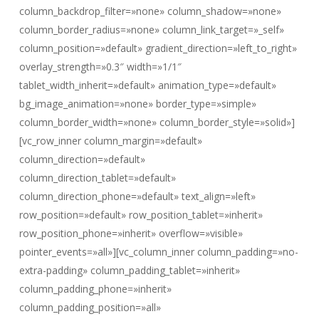
column_backdrop_filter=»none» column_shadow=»none»
column_border_radius=»none» column_link_target=»_self»
column_position=»default» gradient_direction=»left_to_right»
overlay_strength=»0.3″ width=»1/1″
tablet_width_inherit=»default» animation_type=»default»
bg_image_animation=»none» border_type=»simple»
column_border_width=»none» column_border_style=»solid»]
[vc_row_inner column_margin=»default»
column_direction=»default»
column_direction_tablet=»default»
column_direction_phone=»default» text_align=»left»
row_position=»default» row_position_tablet=»inherit»
row_position_phone=»inherit» overflow=»visible»
pointer_events=»all»][vc_column_inner column_padding=»no-
extra-padding» column_padding_tablet=»inherit»
column_padding_phone=»inherit»
column_padding_position=»all»