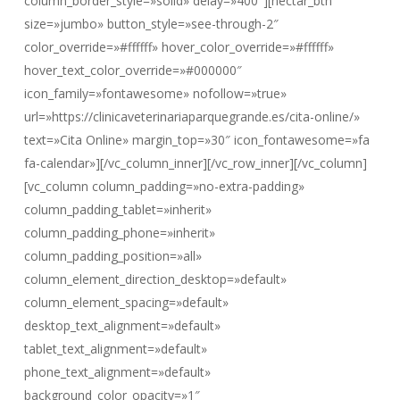
column_border_style=»solid» delay=»400″][nectar_btn
size=»jumbo» button_style=»see-through-2″
color_override=»#ffffff» hover_color_override=»#ffffff»
hover_text_color_override=»#000000″
icon_family=»fontawesome» nofollow=»true»
url=»https://clinicaveterinariaparquegrande.es/cita-online/»
text=»Cita Online» margin_top=»30″ icon_fontawesome=»fa
fa-calendar»][/vc_column_inner][/vc_row_inner][/vc_column]
[vc_column column_padding=»no-extra-padding»
column_padding_tablet=»inherit»
column_padding_phone=»inherit»
column_padding_position=»all»
column_element_direction_desktop=»default»
column_element_spacing=»default»
desktop_text_alignment=»default»
tablet_text_alignment=»default»
phone_text_alignment=»default»
background_color_opacity=»1″