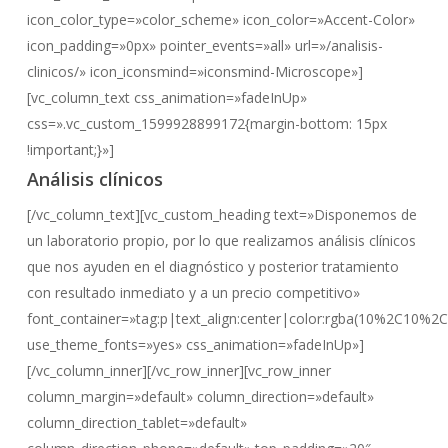
icon_color_type=»color_scheme» icon_color=»Accent-Color»
icon_padding=»0px» pointer_events=»all» url=»/analisis-
clinicos/» icon_iconsmind=»iconsmind-Microscope»]
[vc_column_text css_animation=»fadeInUp»
css=».vc_custom_1599928899172{margin-bottom: 15px
!important;}»]
Análisis clínicos
[/vc_column_text][vc_custom_heading text=»Disponemos de
un laboratorio propio, por lo que realizamos análisis clínicos
que nos ayuden en el diagnóstico y posterior tratamiento
con resultado inmediato y a un precio competitivo»
font_container=»tag:p|text_align:center|color:rgba(10%2C10%2
use_theme_fonts=»yes» css_animation=»fadeInUp»]
[/vc_column_inner][/vc_row_inner][vc_row_inner
column_margin=»default» column_direction=»default»
column_direction_tablet=»default»