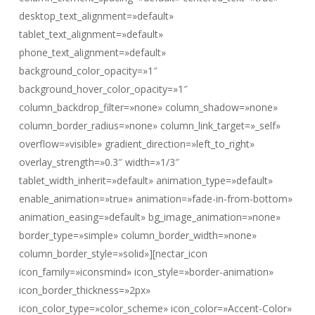
desktop_text_alignment=»default»
tablet_text_alignment=»default»
phone_text_alignment=»default»
background_color_opacity=»1″
background_hover_color_opacity=»1″
column_backdrop_filter=»none» column_shadow=»none»
column_border_radius=»none» column_link_target=»_self»
overflow=»visible» gradient_direction=»left_to_right»
overlay_strength=»0.3″ width=»1/3″
tablet_width_inherit=»default» animation_type=»default»
enable_animation=»true» animation=»fade-in-from-bottom»
animation_easing=»default» bg_image_animation=»none»
border_type=»simple» column_border_width=»none»
column_border_style=»solid»][nectar_icon
icon_family=»iconsmind» icon_style=»border-animation»
icon_border_thickness=»2px»
icon_color_type=»color_scheme» icon_color=»Accent-Color»