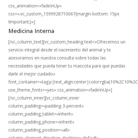
css_animation=»fadeInUp»
css=».vc_custom_1599928710067{margin-bottom: 15px
!important;}»]
Medicina Interna
[/vc_column_text][vc_custom_heading text=»Ofrecemos un
servicio integral desde el nacimiento del animal y te
asesoramos en nuestra consulta sobre todas las
necesidades que pueda tener tu mascota para que puedas
darle el mejor cuidado»
font_container=»tag:p|text_align:center|color:rgba(10%2C10%2
use_theme_fonts=»yes» css_animation=»fadeInUp»]
[/vc_column_inner][vc_column_inner
column_padding=»padding-3-percent»
column_padding_tablet=»inherit»
column_padding_phone=»inherit»
column_padding_position=»all»
column_element_direction_desktop=»default»