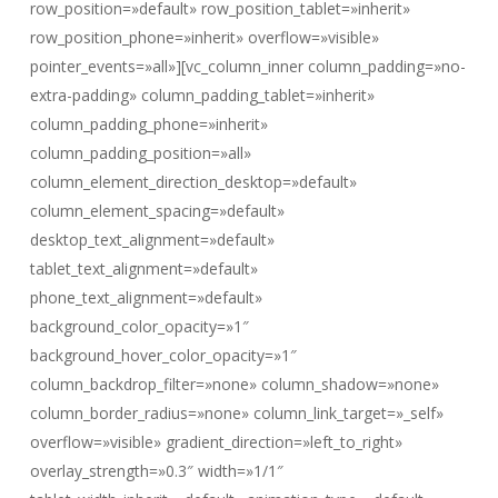
row_position=»default» row_position_tablet=»inherit»
row_position_phone=»inherit» overflow=»visible»
pointer_events=»all»][vc_column_inner column_padding=»no-
extra-padding» column_padding_tablet=»inherit»
column_padding_phone=»inherit»
column_padding_position=»all»
column_element_direction_desktop=»default»
column_element_spacing=»default»
desktop_text_alignment=»default»
tablet_text_alignment=»default»
phone_text_alignment=»default»
background_color_opacity=»1″
background_hover_color_opacity=»1″
column_backdrop_filter=»none» column_shadow=»none»
column_border_radius=»none» column_link_target=»_self»
overflow=»visible» gradient_direction=»left_to_right»
overlay_strength=»0.3″ width=»1/1″