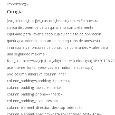
!important;}»]
Cirugía
[/vc_column_text][vc_custom_heading text=»En nuestra
clínica disponemos de un quirófano completamente
equipado para llevar a cabo cualquier clase de operación
quirúrgica. Además contamos con equipos de anestesia
inhalatoria y monitores de control de constantes vitales para
una seguridad máxima.»
font_container=»tag:p|text_align:center|color:rgba(10%2C10%2
use_theme_fonts=»yes» css_animation=»fadeInUp»]
[/vc_column_inner][vc_column_inner
column_padding=»padding-3-percent»
column_padding_tablet=»inherit»
column_padding_phone=»inherit»
column_padding_position=»all»
column_element_direction_desktop=»default»
column_element_spacing=»default» centered_text=»true»